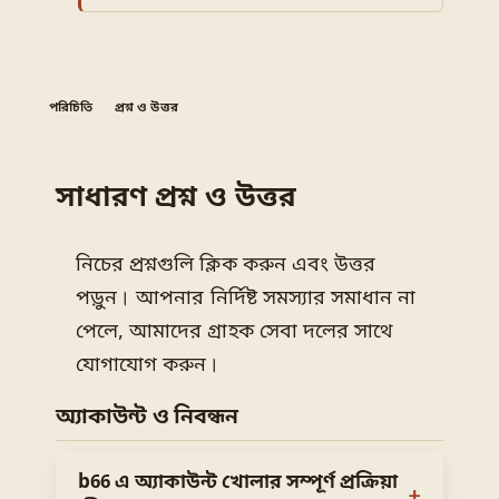
পরিচিতি
প্রশ্ন ও উত্তর
সাধারণ প্রশ্ন ও উত্তর
নিচের প্রশ্নগুলি ক্লিক করুন এবং উত্তর
পড়ুন। আপনার নির্দিষ্ট সমস্যার সমাধান না
পেলে, আমাদের গ্রাহক সেবা দলের সাথে
যোগাযোগ করুন।
অ্যাকাউন্ট ও নিবন্ধন
b66 এ অ্যাকাউন্ট খোলার সম্পূর্ণ প্রক্রিয়া
+