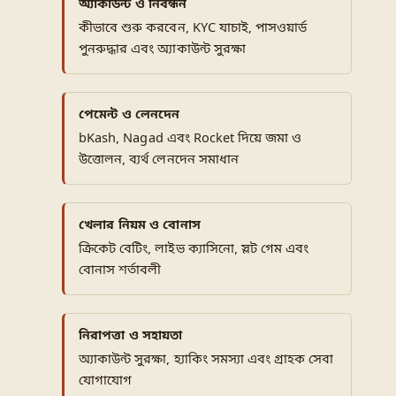
অ্যাকাউন্ট ও নিবন্ধন
কীভাবে শুরু করবেন, KYC যাচাই, পাসওয়ার্ড
পুনরুদ্ধার এবং অ্যাকাউন্ট সুরক্ষা
পেমেন্ট ও লেনদেন
bKash, Nagad এবং Rocket দিয়ে জমা ও
উত্তোলন, ব্যর্থ লেনদেন সমাধান
খেলার নিয়ম ও বোনাস
ক্রিকেট বেটিং, লাইভ ক্যাসিনো, স্লট গেম এবং
বোনাস শর্তাবলী
নিরাপত্তা ও সহায়তা
অ্যাকাউন্ট সুরক্ষা, হ্যাকিং সমস্যা এবং গ্রাহক সেবা
যোগাযোগ